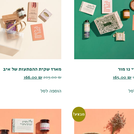
 נו מור
מארז שקית ההפתעות של איב
166.00
₪
205.00
₪
165.00
₪
סל
הוספה לסל
מבצע!