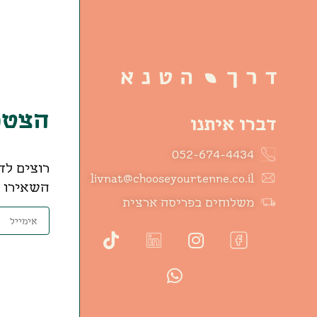
הצטרפ
דברו איתנו
052-674-4434
רוצים לד
livnat@chooseyourtenne.co.il
השאירו פ
משלוחים בפריסה ארצית