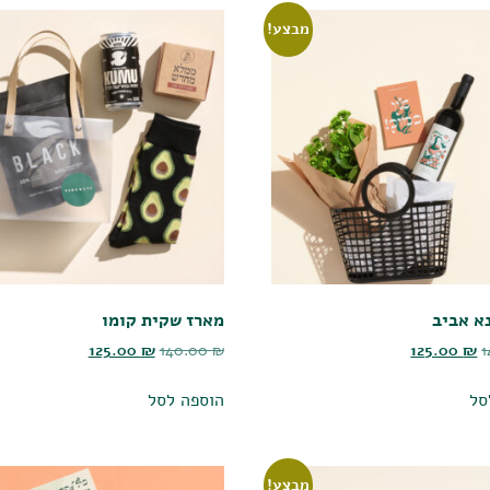
מבצע!
א אביב
מארז שקית קומו
125.00
₪
140.00
₪
125.00
₪
סל
הוספה לסל
מבצע!