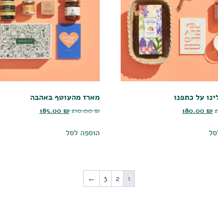
ינו על כתפנו
מארז מהעוטף באהבה
185.00
₪
210.00
₪
180.00
₪
סל
הוספה לסל
←
3
2
1