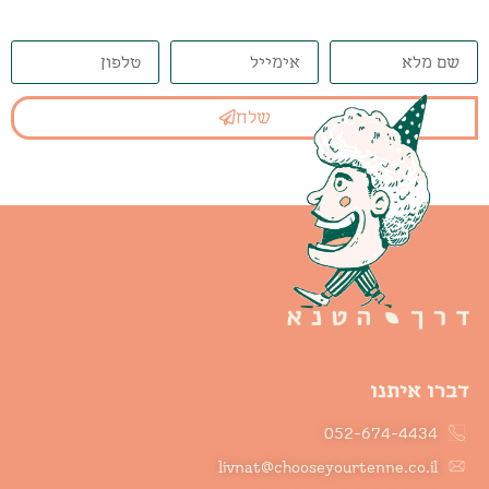
שלח
דברו איתנו
052-674-4434
livnat@chooseyourtenne.co.il