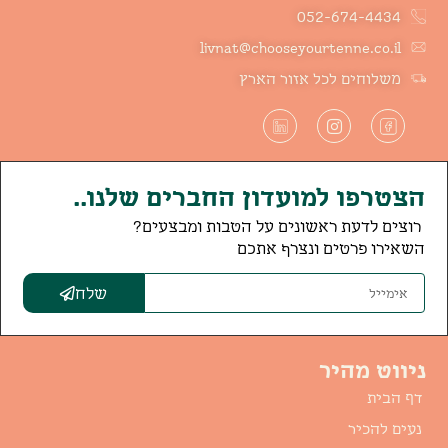
052-674-4434
livnat@chooseyourtenne.co.il
משלוחים לכל אזור הארץ
הצטרפו למועדון החברים שלנו..
רוצים לדעת ראשונים על הטבות ומבצעים?
השאירו פרטים ונצרף אתכם
שלח
ניווט מהיר
דף הבית
נעים להכיר