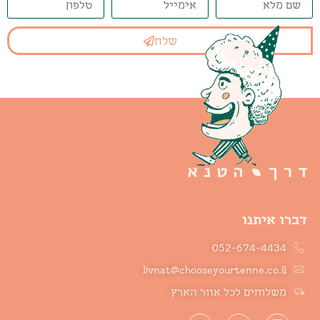
שלח
דברו איתנו
052-674-4434
livnat@chooseyourtenne.co.il
משלוחים לכל אזור הארץ