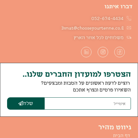
דברו איתנו
052-674-4434
livnat@chooseyourtenne.co.il
משלוחים לכל אזור הארץ
הצטרפו למועדון החברים שלנו..
רוצים לדעת ראשונים על הטבות ומבצעים?
השאירו פרטים ונצרף אתכם
שלח
ניווט מהיר
דף הבית