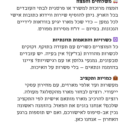
משלוחים והפצה
הפצה מרוכזת למשרד או פרטנית לבתי העובדים
בכל הארץ. ניתן להוסיף שירות ווידוא כתובות אישי
לכל נמען – כדי שכל מארז יגיע בוודאות לידיים
הנכונות. בסיום – דו"ח מסירות מפורט.
כשרויות והתאמות תזונתיות
כל המוצרים כשרים עם תעודה בתוקף. זקוקים
לכשרות מהודרת (בד"ץ)? אין בעיה. יש עובדים
טבעונים, נמנעי גלוטן או עם רגישויות? ציינו
בהזמנה ונתאים – בלי פשרות על האיכות.
כמויות ותקציב
מעשרות ועד אלפי מארזים, עם מחירון עסקי
ייעודי. רוצים לבחור מארז מהקטלוג? מעולה.
רוצים להרכיב מארז מותאם אישית לפי התקציב
שלכם? אנחנו בונים את הפאזל. בהזמנה ראשונה
נכין אב-טיפוס לאישורכם, ואם יש תוספות ברגע
האחרון – אנחנו כאן.