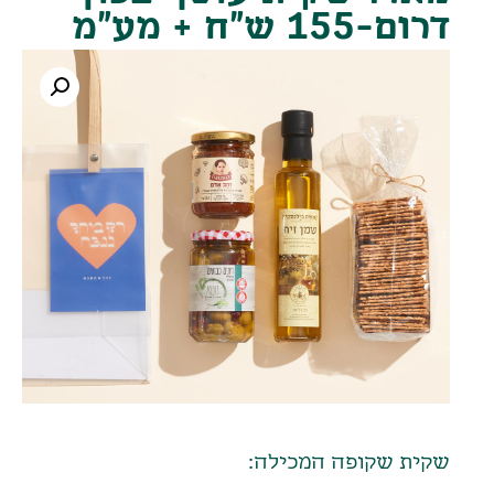
דרום-155 ש"ח + מע"מ
שקית שקופה המכילה: