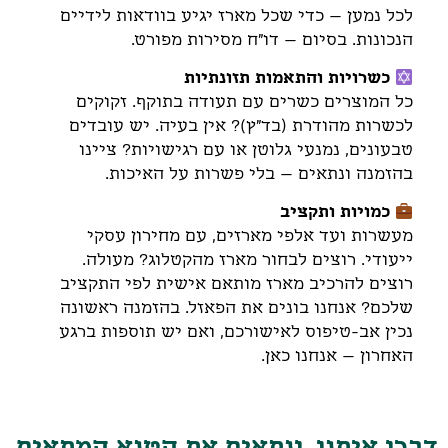
לכל נמען – כדי שכל מארז יגיע בוודאות לידיים
הנכונות. בסיום – דו"ח מסירות מפורט.
כשרויות והתאמות תזונתיות
כל המוצרים כשרים עם תעודה בתוקף. זקוקים
לכשרות מהודרת (בד"ץ)? אין בעיה. יש עובדים
טבעונים, נמנעי גלוטן או עם רגישויות? ציינו
בהזמנה ונתאים – בלי פשרות על האיכות.
כמויות ותקציב
מעשרות ועד אלפי מארזים, עם מחירון עסקי
ייעודי. רוצים לבחור מארז מהקטלוג? מעולה.
רוצים להרכיב מארז מותאם אישית לפי התקציב
שלכם? אנחנו בונים את הפאזל. בהזמנה ראשונה
נכין אב-טיפוס לאישורכם, ואם יש תוספות ברגע
האחרון – אנחנו כאן.
דברו איתנו, ונתאים את הטנא המתאים