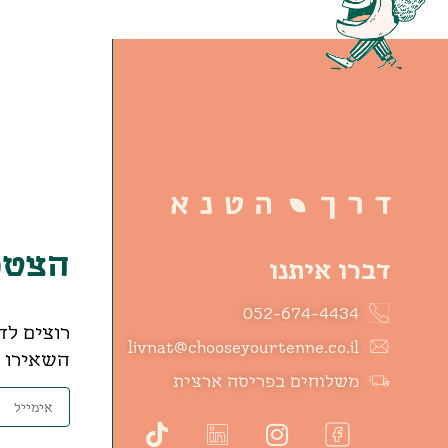
הצטרפ
דברו איתנו
052-674-4434
רוצים לד
livnat@chooseyourtenne.co.il
השאירו פ
משלוחים בפריסה ארצית