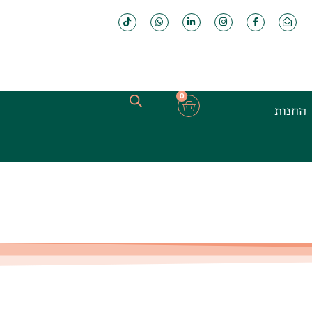
0
החנות