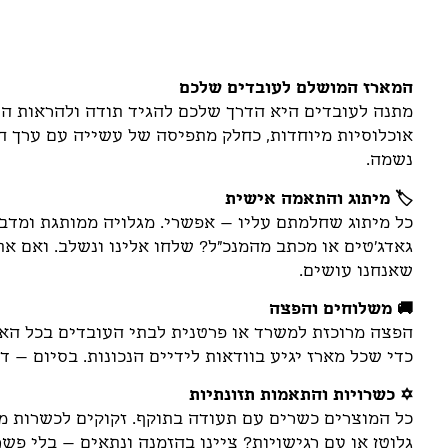
תיאור
המארז המושלם לעובדים שלכם
מתנה לעובדים היא הדרך שלכם להגיד תודה ולהראות הע
אוכלוסיות מיוחדות, כחלק מתפיסה של עשייה עם ערך ח
נשמה.
🏷️ מיתוג והתאמה אישית
כל מיתוג שחלמתם עליו – אפשרי. מגלויה ממותגת ומדבקו
גאדג'טים או מכתב מהמנכ"ל? שלחו אלינו ונשלב. ואם א
שאנחנו עושים.
🚚 משלוחים והפצה
הפצה מרוכזת למשרד או פרטנית לבתי העובדים בכל הארץ
כדי שכל מארז יגיע בוודאות לידיים הנכונות. בסיום – ד
✡️ כשרויות והתאמות תזונתיות
כל המוצרים כשרים עם תעודה בתוקף. זקוקים לכשרות מהו
גלוטן או עם רגישויות? ציינו בהזמנה ונתאים – בלי פשר