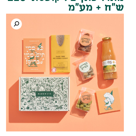
ש"ח + מע"מ