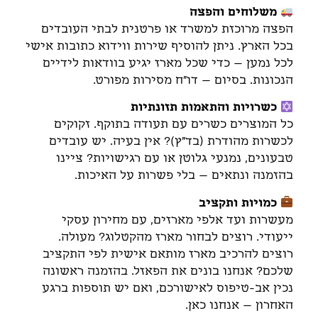
משלוחים והפצה
הפצה מרוכזת למשרד או פרטנית לבתי העובדים
בכל הארץ. ניתן להוסיף שירות ווידוא כתובות אישי
לכל נמען – כדי שכל מארז יגיע בוודאות לידיים
הנכונות. בסיום – דו"ח מסירות מפורט.
כשרויות והתאמות תזונתיות
כל המוצרים כשרים עם תעודה בתוקף. זקוקים
לכשרות מהודרת (בד"ץ)? אין בעיה. יש עובדים
טבעונים, נמנעי גלוטן או עם רגישויות? ציינו
בהזמנה ונתאים – בלי פשרות על האיכות.
כמויות ותקציב
מעשרות ועד אלפי מארזים, עם מחירון עסקי
ייעודי. רוצים לבחור מארז מהקטלוג? מעולה.
רוצים להרכיב מארז מותאם אישית לפי התקציב
שלכם? אנחנו בונים את הפאזל. בהזמנה ראשונה
נכין אב-טיפוס לאישורכם, ואם יש תוספות ברגע
האחרון – אנחנו כאן.