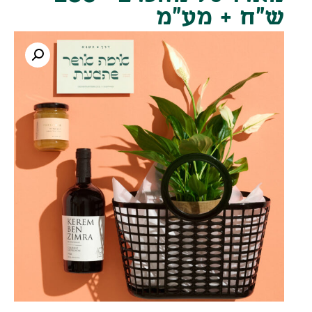
ש"ח + מע"מ