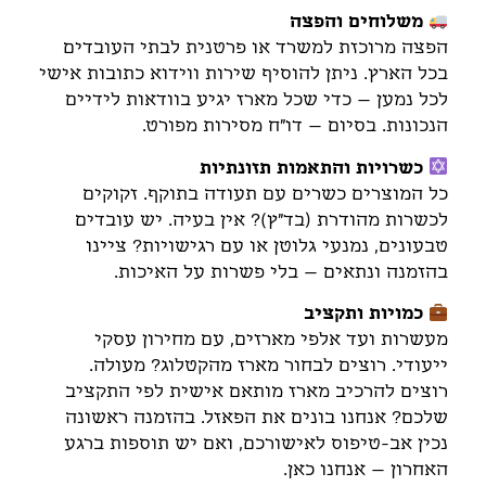
משלוחים והפצה
הפצה מרוכזת למשרד או פרטנית לבתי העובדים
בכל הארץ. ניתן להוסיף שירות ווידוא כתובות אישי
לכל נמען – כדי שכל מארז יגיע בוודאות לידיים
הנכונות. בסיום – דו"ח מסירות מפורט.
כשרויות והתאמות תזונתיות
כל המוצרים כשרים עם תעודה בתוקף. זקוקים
לכשרות מהודרת (בד"ץ)? אין בעיה. יש עובדים
טבעונים, נמנעי גלוטן או עם רגישויות? ציינו
בהזמנה ונתאים – בלי פשרות על האיכות.
כמויות ותקציב
מעשרות ועד אלפי מארזים, עם מחירון עסקי
ייעודי. רוצים לבחור מארז מהקטלוג? מעולה.
רוצים להרכיב מארז מותאם אישית לפי התקציב
שלכם? אנחנו בונים את הפאזל. בהזמנה ראשונה
נכין אב-טיפוס לאישורכם, ואם יש תוספות ברגע
האחרון – אנחנו כאן.