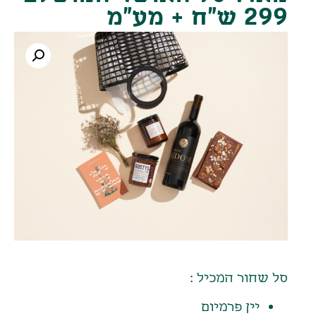
299 ש"ח + מע"מ
סל שחור המכיל :
יין פרמיום