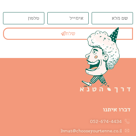
שלח
דברו איתנו
052-674-4434
livnat@chooseyourtenne.co.il