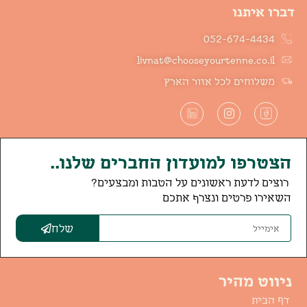
דברו איתנו
052-674-4434
livnat@chooseyourtenne.co.il
משלוחים לכל אזור הארץ
הצטרפו למועדון החברים שלנו..
רוצים לדעת ראשונים על הטבות ומבצעים?
השאירו פרטים ונצרף אתכם
שלח
ניווט מהיר
דף הבית