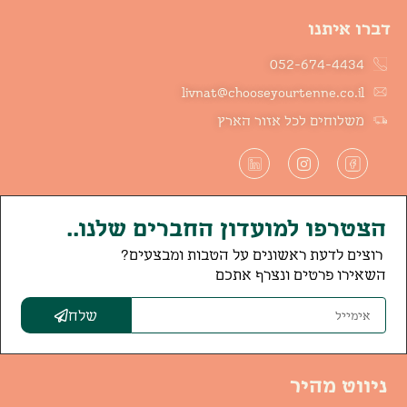
דברו איתנו
052-674-4434
livnat@chooseyourtenne.co.il
משלוחים לכל אזור הארץ
הצטרפו למועדון החברים שלנו..
רוצים לדעת ראשונים על הטבות ומבצעים?
השאירו פרטים ונצרף אתכם
שלח
ניווט מהיר