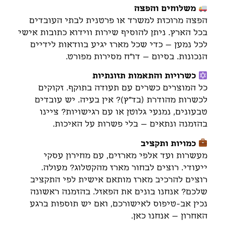
משלוחים והפצה
הפצה מרוכזת למשרד או פרטנית לבתי העובדים
בכל הארץ. ניתן להוסיף שירות ווידוא כתובות אישי
לכל נמען – כדי שכל מארז יגיע בוודאות לידיים
הנכונות. בסיום – דו"ח מסירות מפורט.
כשרויות והתאמות תזונתיות
כל המוצרים כשרים עם תעודה בתוקף. זקוקים
לכשרות מהודרת (בד"ץ)? אין בעיה. יש עובדים
טבעונים, נמנעי גלוטן או עם רגישויות? ציינו
בהזמנה ונתאים – בלי פשרות על האיכות.
כמויות ותקציב
מעשרות ועד אלפי מארזים, עם מחירון עסקי
ייעודי. רוצים לבחור מארז מהקטלוג? מעולה.
רוצים להרכיב מארז מותאם אישית לפי התקציב
שלכם? אנחנו בונים את הפאזל. בהזמנה ראשונה
נכין אב-טיפוס לאישורכם, ואם יש תוספות ברגע
האחרון – אנחנו כאן.