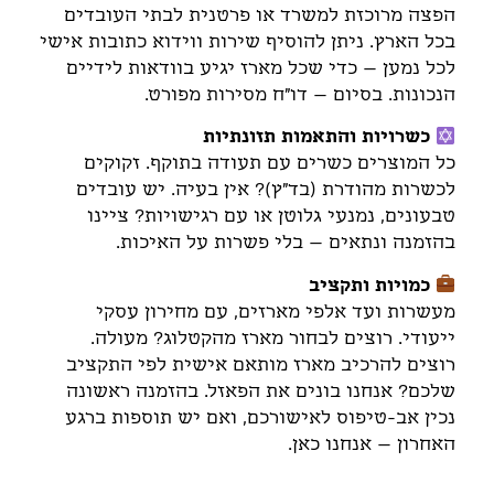
הפצה מרוכזת למשרד או פרטנית לבתי העובדים
בכל הארץ. ניתן להוסיף שירות ווידוא כתובות אישי
לכל נמען – כדי שכל מארז יגיע בוודאות לידיים
הנכונות. בסיום – דו"ח מסירות מפורט.
כשרויות והתאמות תזונתיות
כל המוצרים כשרים עם תעודה בתוקף. זקוקים
לכשרות מהודרת (בד"ץ)? אין בעיה. יש עובדים
טבעונים, נמנעי גלוטן או עם רגישויות? ציינו
בהזמנה ונתאים – בלי פשרות על האיכות.
כמויות ותקציב
מעשרות ועד אלפי מארזים, עם מחירון עסקי
ייעודי. רוצים לבחור מארז מהקטלוג? מעולה.
רוצים להרכיב מארז מותאם אישית לפי התקציב
שלכם? אנחנו בונים את הפאזל. בהזמנה ראשונה
נכין אב-טיפוס לאישורכם, ואם יש תוספות ברגע
האחרון – אנחנו כאן.