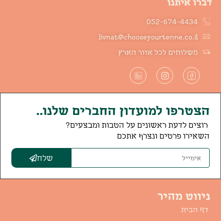
דברו איתנו
052-674-4434
livnat@chooseyourtenne.co.il
משלוחים לכל אזור הארץ
הצטרפו למועדון החברים שלנו..
רוצים לדעת ראשונים על הטבות ומבצעים?
השאירו פרטים ונצרף אתכם
שלח
ניווט מהיר
דף הבית