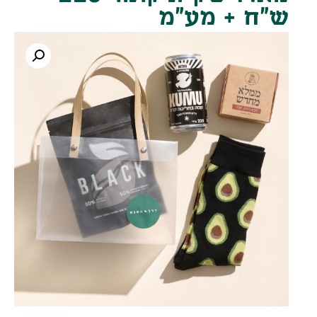
ש"ח + מע"מ