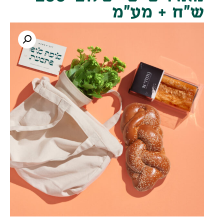
ש"ח + מע"מ