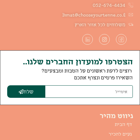
052-674-4434
livnat@chooseyourtenne.co.il
משלוחים לכל אזור הארץ
הצטרפו למועדון החברים שלנו..
רוצים לדעת ראשונים על הטבות ומבצעים?
השאירו פרטים ונצרף אתכם
שלח
ניווט מהיר
דף הבית
נעים להכיר