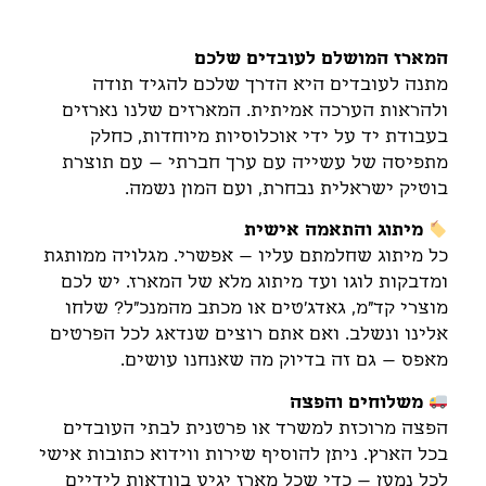
תיאור
המארז המושלם לעובדים שלכם
מתנה לעובדים היא הדרך שלכם להגיד תודה
ולהראות הערכה אמיתית. המארזים שלנו נארזים
בעבודת יד על ידי אוכלוסיות מיוחדות, כחלק
מתפיסה של עשייה עם ערך חברתי – עם תוצרת
בוטיק ישראלית נבחרת, ועם המון נשמה.
מיתוג והתאמה אישית
כל מיתוג שחלמתם עליו – אפשרי. מגלויה ממותגת
ומדבקות לוגו ועד מיתוג מלא של המארז. יש לכם
מוצרי קד"מ, גאדג'טים או מכתב מהמנכ"ל? שלחו
אלינו ונשלב. ואם אתם רוצים שנדאג לכל הפרטים
מאפס – גם זה בדיוק מה שאנחנו עושים.
משלוחים והפצה
הפצה מרוכזת למשרד או פרטנית לבתי העובדים
בכל הארץ. ניתן להוסיף שירות ווידוא כתובות אישי
לכל נמען – כדי שכל מארז יגיע בוודאות לידיים