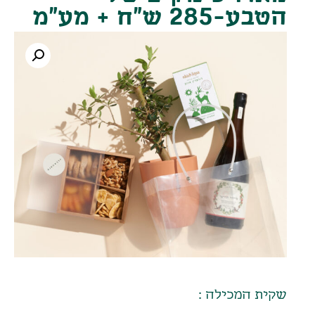
הטבע-285 ש"ח + מע"מ
שקית המכילה :