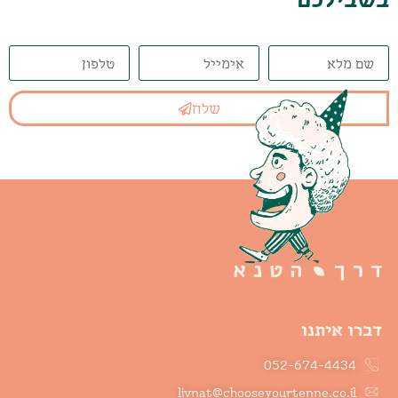
שלח
דברו איתנו
052-674-4434
livnat@chooseyourtenne.co.il