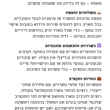
מאפס – גם זה בדיוק מה שאנחנו עושים.
משלוחים והפצה
הפצה מרוכזת למשרד או פרטנית לבתי העובדים
בכל הארץ. ניתן להוסיף שירות ווידוא כתובות אישי
לכל נמען – כדי שכל מארז יגיע בוודאות לידיים
הנכונות. בסיום – דו"ח מסירות מפורט.
כשרויות והתאמות תזונתיות
כל המוצרים כשרים עם תעודה בתוקף. זקוקים
לכשרות מהודרת (בד"ץ)? אין בעיה. יש עובדים
טבעונים, נמנעי גלוטן או עם רגישויות? ציינו
בהזמנה ונתאים – בלי פשרות על האיכות.
כמויות ותקציב
מעשרות ועד אלפי מארזים, עם מחירון עסקי
ייעודי. רוצים לבחור מארז מהקטלוג? מעולה.
רוצים להרכיב מארז מותאם אישית לפי התקציב
שלכם? אנחנו בונים את הפאזל. בהזמנה ראשונה
נכין אב-טיפוס לאישורכם, ואם יש תוספות ברגע