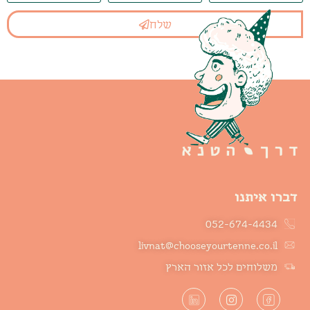
שלח
דברו איתנו
052-674-4434
livnat@chooseyourtenne.co.il
משלוחים לכל אזור הארץ