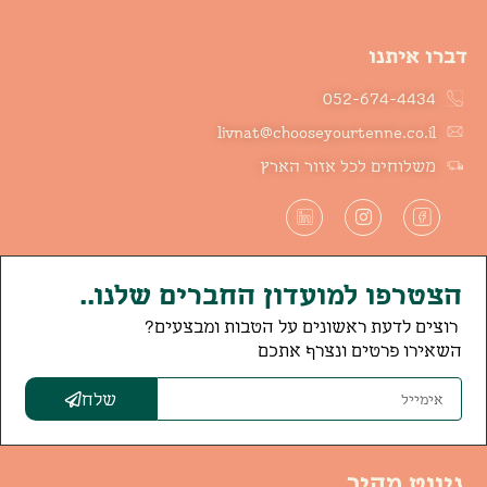
דברו איתנו
052-674-4434
livnat@chooseyourtenne.co.il
משלוחים לכל אזור הארץ
הצטרפו למועדון החברים שלנו..
רוצים לדעת ראשונים על הטבות ומבצעים?
השאירו פרטים ונצרף אתכם
שלח
ניווט מהיר