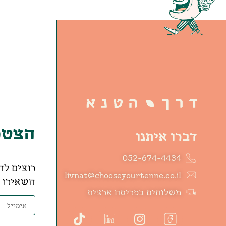
הצטרפ
דברו איתנו
052-674-4434
רוצים לד
livnat@chooseyourtenne.co.il
השאירו פ
משלוחים בפריסה ארצית