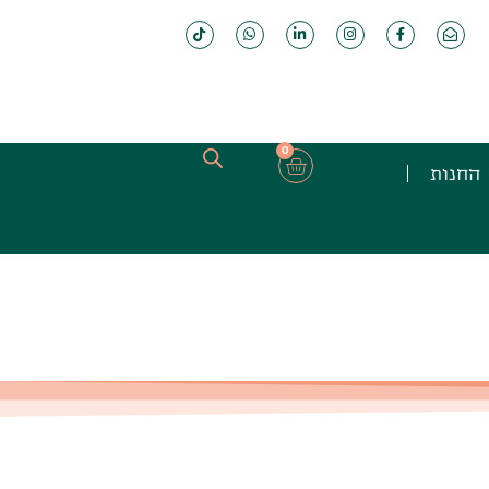
0
החנות