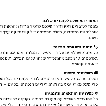
תיאור
המארז המושלם לעובדים שלכם
מתנה לעובדים היא הדרך שלכם להגיד תודה ולהראות הע
אוכלוסיות מיוחדות, כחלק מתפיסה של עשייה עם ערך ח
נשמה.
🏷️ מיתוג והתאמה אישית
כל מיתוג שחלמתם עליו – אפשרי. מגלויה ממותגת ומדבקו
גאדג'טים או מכתב מהמנכ"ל? שלחו אלינו ונשלב. ואם א
שאנחנו עושים.
🚚 משלוחים והפצה
הפצה מרוכזת למשרד או פרטנית לבתי העובדים בכל הארץ
כדי שכל מארז יגיע בוודאות לידיים הנכונות. בסיום – ד
✡️ כשרויות והתאמות תזונתיות
כל המוצרים כשרים עם תעודה בתוקף. זקוקים לכשרות מהו
גלוטן או עם רגישויות? ציינו בהזמנה ונתאים – בלי פשר