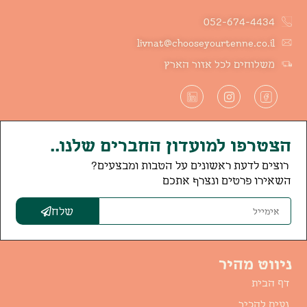
052-674-4434
livnat@chooseyourtenne.co.il
משלוחים לכל אזור הארץ
הצטרפו למועדון החברים שלנו..
רוצים לדעת ראשונים על הטבות ומבצעים?
השאירו פרטים ונצרף אתכם
שלח
ניווט מהיר
דף הבית
נעים להכיר