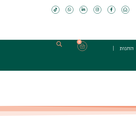
0
החנות