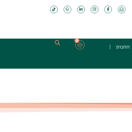
0
החנות