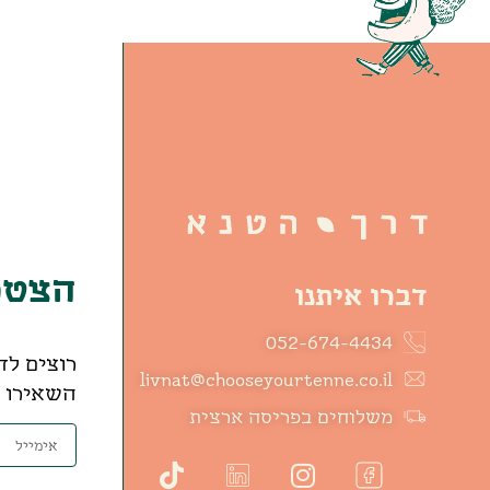
הצטרפ
דברו איתנו
052-674-4434
רוצים לד
livnat@chooseyourtenne.co.il
השאירו פ
משלוחים בפריסה ארצית