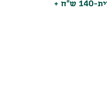
מארז יין ושמן זית-140 ש"ח +