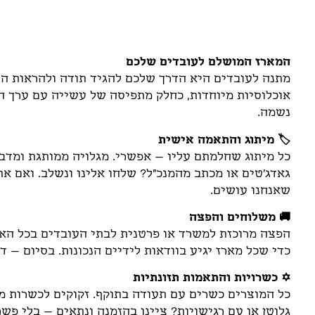
תיאור
המארז המושלם לעובדים שלכם
מתנה לעובדים היא הדרך שלכם להגיד תודה ולהראות הע
אוכלוסיות מיוחדות, כחלק מתפיסה של עשייה עם ערך ח
נשמה.
🏷️ מיתוג והתאמה אישית
כל מיתוג שחלמתם עליו – אפשרי. מגלויה ממותגת ומדבקו
גאדג'טים או מכתב מהמנכ"ל? שלחו אלינו ונשלב. ואם א
שאנחנו עושים.
🚚 משלוחים והפצה
הפצה מרוכזת למשרד או פרטנית לבתי העובדים בכל הארץ
כדי שכל מארז יגיע בוודאות לידיים הנכונות. בסיום – ד
✡️ כשרויות והתאמות תזונתיות
כל המוצרים כשרים עם תעודה בתוקף. זקוקים לכשרות מהו
גלוטן או עם רגישויות? ציינו בהזמנה ונתאים – בלי פשר