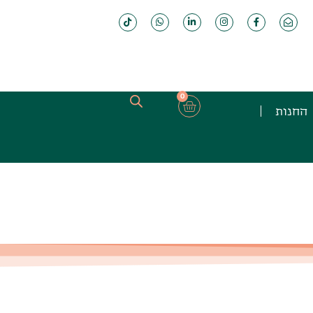
0
החנות