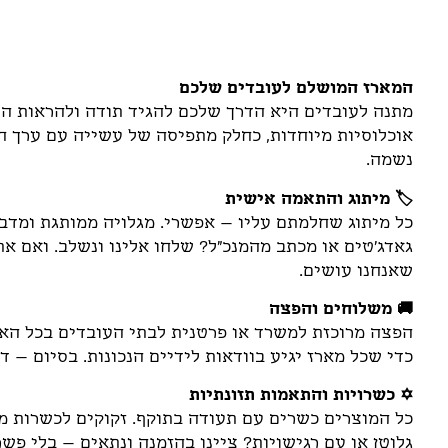
תיאור
המארז המושלם לעובדים שלכם
מתנה לעובדים היא הדרך שלכם להגיד תודה ולהראות הע
אוכלוסיות מיוחדות, כחלק מתפיסה של עשייה עם ערך ח
נשמה.
🏷️ מיתוג והתאמה אישית
כל מיתוג שחלמתם עליו – אפשרי. מגלויה ממותגת ומדבקו
גאדג'טים או מכתב מהמנכ"ל? שלחו אלינו ונשלב. ואם א
שאנחנו עושים.
🚚 משלוחים והפצה
הפצה מרוכזת למשרד או פרטנית לבתי העובדים בכל הארץ
כדי שכל מארז יגיע בוודאות לידיים הנכונות. בסיום – ד
✡️ כשרויות והתאמות תזונתיות
כל המוצרים כשרים עם תעודה בתוקף. זקוקים לכשרות מהו
גלוטן או עם רגישויות? ציינו בהזמנה ונתאים – בלי פשר