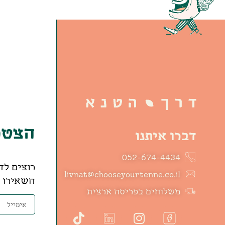
הצטרפ
דברו איתנו
052-674-4434
רוצים לד
livnat@chooseyourtenne.co.il
השאירו פ
משלוחים בפריסה ארצית