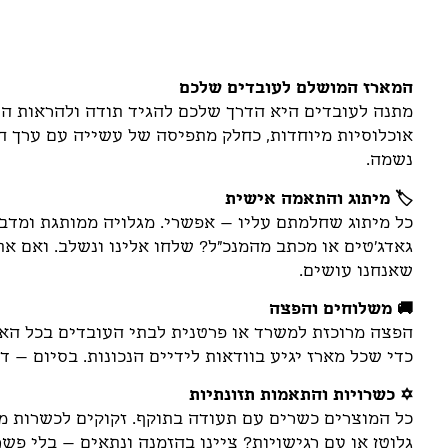
תיאור
המארז המושלם לעובדים שלכם
מתנה לעובדים היא הדרך שלכם להגיד תודה ולהראות הע
אוכלוסיות מיוחדות, כחלק מתפיסה של עשייה עם ערך ח
נשמה.
🏷️ מיתוג והתאמה אישית
כל מיתוג שחלמתם עליו – אפשרי. מגלויה ממותגת ומדבקו
גאדג'טים או מכתב מהמנכ"ל? שלחו אלינו ונשלב. ואם א
שאנחנו עושים.
🚚 משלוחים והפצה
הפצה מרוכזת למשרד או פרטנית לבתי העובדים בכל הארץ
כדי שכל מארז יגיע בוודאות לידיים הנכונות. בסיום – ד
✡️ כשרויות והתאמות תזונתיות
כל המוצרים כשרים עם תעודה בתוקף. זקוקים לכשרות מהו
גלוטן או עם רגישויות? ציינו בהזמנה ונתאים – בלי פשר