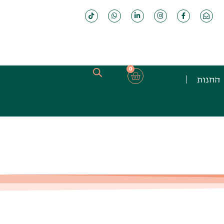
0
החנות