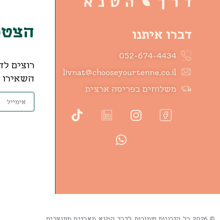
הצטרפ
דברו איתנו
052-674-4434
רוצים לד
livnat@chooseyourtenne.co.il
השאירו פ
משלוחים בפריסה ארצית
© 2026 כל הזכויות שמורות לדרך הטנא מארזים מעוצבים