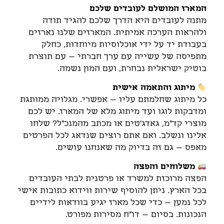
המארז המושלם לעובדים שלכם
מתנה לעובדים היא הדרך שלכם להגיד תודה
ולהראות הערכה אמיתית. המארזים שלנו נארזים
בעבודת יד על ידי אוכלוסיות מיוחדות, כחלק
מתפיסה של עשייה עם ערך חברתי – עם תוצרת
בוטיק ישראלית נבחרת, ועם המון נשמה.
מיתוג והתאמה אישית
כל מיתוג שחלמתם עליו – אפשרי. מגלויה ממותגת
ומדבקות לוגו ועד מיתוג מלא של המארז. יש לכם
מוצרי קד"מ, גאדג'טים או מכתב מהמנכ"ל? שלחו
אלינו ונשלב. ואם אתם רוצים שנדאג לכל הפרטים
מאפס – גם זה בדיוק מה שאנחנו עושים.
משלוחים והפצה
הפצה מרוכזת למשרד או פרטנית לבתי העובדים
בכל הארץ. ניתן להוסיף שירות ווידוא כתובות אישי
לכל נמען – כדי שכל מארז יגיע בוודאות לידיים
הנכונות. בסיום – דו"ח מסירות מפורט.