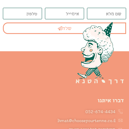
שלח
דברו איתנו
052-674-4434
livnat@chooseyourtenne.co.il