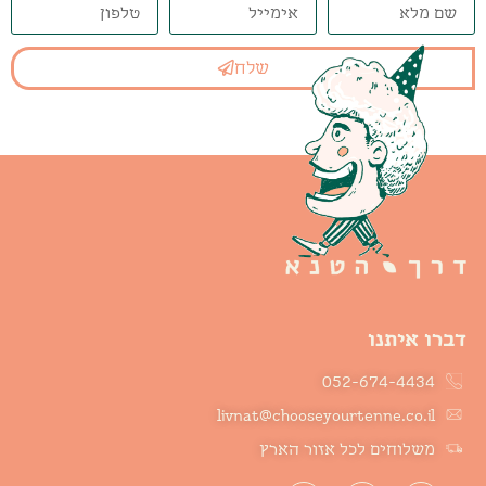
שלח
דברו איתנו
052-674-4434
livnat@chooseyourtenne.co.il
משלוחים לכל אזור הארץ