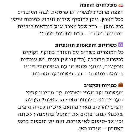
משלוחים והפצה
הפצה מרוכזת למשרד או פרטנית לבתי העובדים
בכל הארץ. ניתן להוסיף שירות ווידוא כתובות אישי
לכל נמען – כדי שכל מארז יגיע בוודאות לידיים
הנכונות. בסיום – דו"ח מסירות מפורט.
כשרויות והתאמות תזונתיות
כל המוצרים כשרים עם תעודה בתוקף. זקוקים
לכשרות מהודרת (בד"ץ)? אין בעיה. יש עובדים
טבעונים, נמנעי גלוטן או עם רגישויות? ציינו
בהזמנה ונתאים – בלי פשרות על האיכות.
כמויות ותקציב
מעשרות ועד אלפי מארזים, עם מחירון עסקי
ייעודי. רוצים לבחור מארז מהקטלוג? מעולה.
רוצים להרכיב מארז מותאם אישית לפי התקציב
שלכם? אנחנו בונים את הפאזל. בהזמנה ראשונה
נכין אב-טיפוס לאישורכם, ואם יש תוספות ברגע
האחרון – אנחנו כאן.