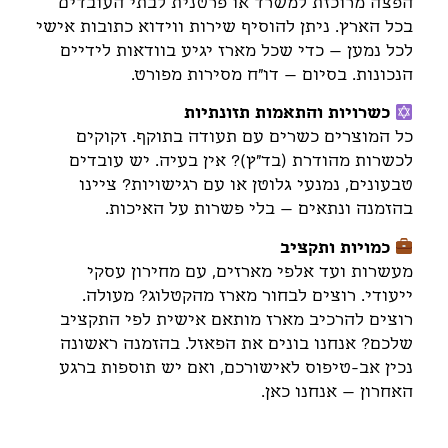
הפצה מרוכזת למשרד או פרטנית לבתי העובדים
בכל הארץ. ניתן להוסיף שירות ווידוא כתובות אישי
לכל נמען – כדי שכל מארז יגיע בוודאות לידיים
הנכונות. בסיום – דו"ח מסירות מפורט.
כשרויות והתאמות תזונתיות
כל המוצרים כשרים עם תעודה בתוקף. זקוקים
לכשרות מהודרת (בד"ץ)? אין בעיה. יש עובדים
טבעונים, נמנעי גלוטן או עם רגישויות? ציינו
בהזמנה ונתאים – בלי פשרות על האיכות.
כמויות ותקציב
מעשרות ועד אלפי מארזים, עם מחירון עסקי
ייעודי. רוצים לבחור מארז מהקטלוג? מעולה.
רוצים להרכיב מארז מותאם אישית לפי התקציב
שלכם? אנחנו בונים את הפאזל. בהזמנה ראשונה
נכין אב-טיפוס לאישורכם, ואם יש תוספות ברגע
האחרון – אנחנו כאן.
דברו איתנו, ונתאים את הטנא