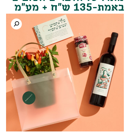
באמת-135 ש"ח + מע"מ