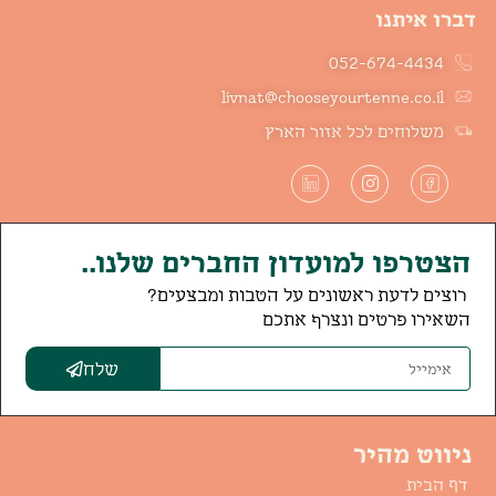
דברו איתנו
052-674-4434
livnat@chooseyourtenne.co.il
משלוחים לכל אזור הארץ
הצטרפו למועדון החברים שלנו..
רוצים לדעת ראשונים על הטבות ומבצעים?
השאירו פרטים ונצרף אתכם
שלח
ניווט מהיר
דף הבית