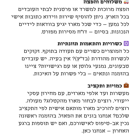
משלוחים והפצה
הפצה מרוכזת למשרד או פרטנית לבתי העובדים
בכל הארץ. ניתן להוסיף שירות ווידוא כתובות אישי
לכל נמען – כדי שכל מארז יגיע בוודאות לידיים
הנכונות. בסיום – דו"ח מסירות מפורט.
כשרויות והתאמות תזונתיות
כל המוצרים כשרים עם תעודה בתוקף. זקוקים
לכשרות מהודרת (בד"ץ)? אין בעיה. יש עובדים
טבעונים, נמנעי גלוטן או עם רגישויות? ציינו
בהזמנה ונתאים – בלי פשרות על האיכות.
כמויות ותקציב
מעשרות ועד אלפי מארזים, עם מחירון עסקי
ייעודי. רוצים לבחור מארז מהקטלוג? מעולה.
רוצים להרכיב מארז מותאם אישית לפי התקציב
שלכם? אנחנו בונים את הפאזל. בהזמנה ראשונה
נכין אב-טיפוס לאישורכם, ואם יש תוספות ברגע
האחרון – אנחנו כאן.