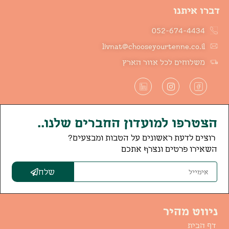
דברו איתנו
052-674-4434
livnat@chooseyourtenne.co.il
משלוחים לכל אזור הארץ
הצטרפו למועדון החברים שלנו..
רוצים לדעת ראשונים על הטבות ומבצעים?
השאירו פרטים ונצרף אתכם
שלח
ניווט מהיר
דף הבית