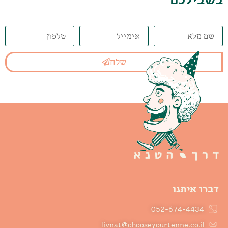
שלח
דברו איתנו
052-674-4434
livnat@chooseyourtenne.co.il