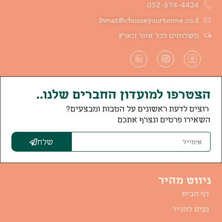
052-674-4434
livnat@chooseyourtenne.co.il
משלוחים לכל אזור הארץ
הצטרפו למועדון החברים שלנו..
רוצים לדעת ראשונים על הטבות ומבצעים?
השאירו פרטים ונצרף אתכם
שלח
ניווט מהיר
דף הבית
נעים להכיר