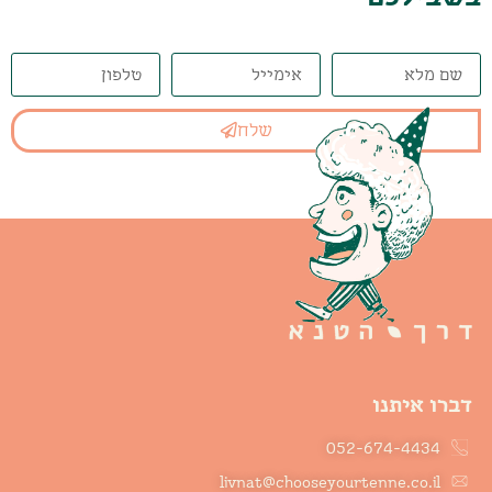
שלח
דברו איתנו
052-674-4434
livnat@chooseyourtenne.co.il