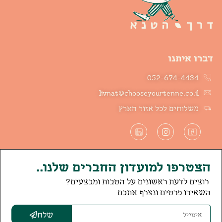
דברו איתנו
052-674-4434
livnat@chooseyourtenne.co.il
משלוחים לכל אזור הארץ
הצטרפו למועדון החברים שלנו..
רוצים לדעת ראשונים על הטבות ומבצעים?
השאירו פרטים ונצרף אתכם
שלח