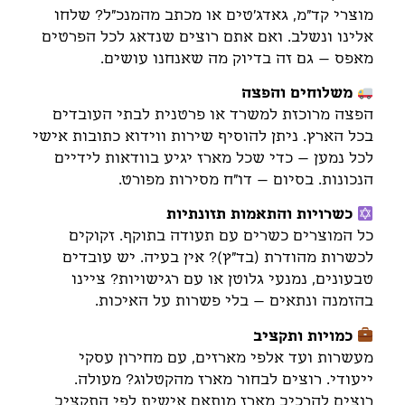
מוצרי קד"מ, גאדג'טים או מכתב מהמנכ"ל? שלחו
אלינו ונשלב. ואם אתם רוצים שנדאג לכל הפרטים
מאפס – גם זה בדיוק מה שאנחנו עושים.
משלוחים והפצה
הפצה מרוכזת למשרד או פרטנית לבתי העובדים
בכל הארץ. ניתן להוסיף שירות ווידוא כתובות אישי
לכל נמען – כדי שכל מארז יגיע בוודאות לידיים
הנכונות. בסיום – דו"ח מסירות מפורט.
כשרויות והתאמות תזונתיות
כל המוצרים כשרים עם תעודה בתוקף. זקוקים
לכשרות מהודרת (בד"ץ)? אין בעיה. יש עובדים
טבעונים, נמנעי גלוטן או עם רגישויות? ציינו
בהזמנה ונתאים – בלי פשרות על האיכות.
כמויות ותקציב
מעשרות ועד אלפי מארזים, עם מחירון עסקי
ייעודי. רוצים לבחור מארז מהקטלוג? מעולה.
רוצים להרכיב מארז מותאם אישית לפי התקציב