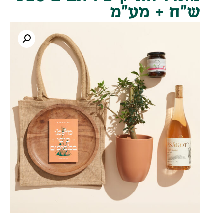
ש"ח + מע"מ