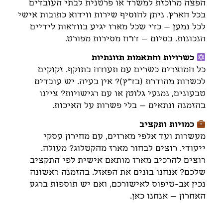
הפצה מרוכזת למשרד או פרטנית לבתי העובדים
בכל הארץ. ניתן להוסיף שירות ווידוא כתובות אישי
לכל נמען – כדי שכל מארז יגיע בוודאות לידיים
הנכונות. בסיום – דו"ח מסירות מפורט.
כשרויות והתאמות תזונתיות
כל המוצרים כשרים עם תעודה בתוקף. זקוקים
לכשרות מהודרת (בד"ץ)? אין בעיה. יש עובדים
טבעונים, נמנעי גלוטן או עם רגישויות? ציינו
בהזמנה ונתאים – בלי פשרות על האיכות.
כמויות ותקציב
מעשרות ועד אלפי מארזים, עם מחירון עסקי
ייעודי. רוצים לבחור מארז מהקטלוג? מעולה.
רוצים להרכיב מארז מותאם אישית לפי התקציב
שלכם? אנחנו בונים את הפאזל. בהזמנה ראשונה
נכין אב-טיפוס לאישורכם, ואם יש תוספות ברגע
האחרון – אנחנו כאן.
דברו איתנו, ונתאים את הטנא