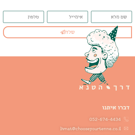
שלח
דברו איתנו
052-674-4434
livnat@chooseyourtenne.co.il