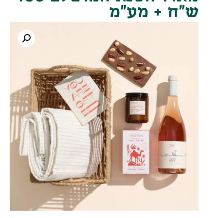
ש"ח + מע"מ