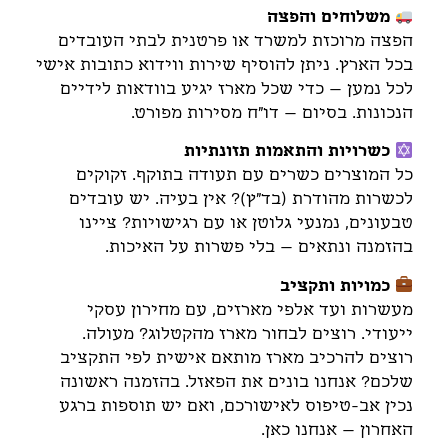
משלוחים והפצה
הפצה מרוכזת למשרד או פרטנית לבתי העובדים
בכל הארץ. ניתן להוסיף שירות ווידוא כתובות אישי
לכל נמען – כדי שכל מארז יגיע בוודאות לידיים
הנכונות. בסיום – דו"ח מסירות מפורט.
כשרויות והתאמות תזונתיות
כל המוצרים כשרים עם תעודה בתוקף. זקוקים
לכשרות מהודרת (בד"ץ)? אין בעיה. יש עובדים
טבעונים, נמנעי גלוטן או עם רגישויות? ציינו
בהזמנה ונתאים – בלי פשרות על האיכות.
כמויות ותקציב
מעשרות ועד אלפי מארזים, עם מחירון עסקי
ייעודי. רוצים לבחור מארז מהקטלוג? מעולה.
רוצים להרכיב מארז מותאם אישית לפי התקציב
שלכם? אנחנו בונים את הפאזל. בהזמנה ראשונה
נכין אב-טיפוס לאישורכם, ואם יש תוספות ברגע
האחרון – אנחנו כאן.