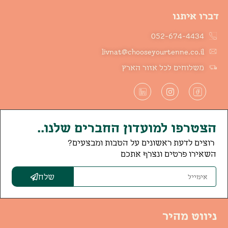
דברו איתנו
052-674-4434
livnat@chooseyourtenne.co.il
משלוחים לכל אזור הארץ
הצטרפו למועדון החברים שלנו..
רוצים לדעת ראשונים על הטבות ומבצעים?
השאירו פרטים ונצרף אתכם
שלח
ניווט מהיר