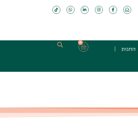
0
החנות