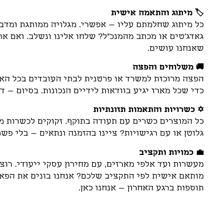
🏷️ מיתוג והתאמה אישית
כל מיתוג שחלמתם עליו – אפשרי. מגלויה ממותגת ומדבקו
גאדג'טים או מכתב מהמנכ"ל? שלחו אלינו ונשלב. ואם א
שאנחנו עושים.
🚚 משלוחים והפצה
הפצה מרוכזת למשרד או פרטנית לבתי העובדים בכל הארץ
כדי שכל מארז יגיע בוודאות לידיים הנכונות. בסיום – ד
✡️ כשרויות והתאמות תזונתיות
כל המוצרים כשרים עם תעודה בתוקף. זקוקים לכשרות מהו
גלוטן או עם רגישויות? ציינו בהזמנה ונתאים – בלי פשר
💼 כמויות ותקציב
מעשרות ועד אלפי מארזים, עם מחירון עסקי ייעודי. רוצ
מותאם אישית לפי התקציב שלכם? אנחנו בונים את הפאזל
תוספות ברגע האחרון – אנחנו כאן.