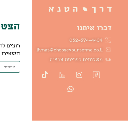
הצטרפ
דברו איתנו
052-674-4434
רוצים לד
livnat@chooseyourtenne.co.il
השאירו פ
משלוחים בפריסה ארצית