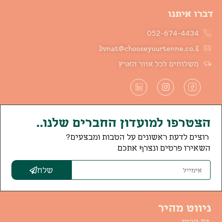
דברו איתנו
052-674-4434
livnat@chooseyourtenne.co.il
משלוחים לכל אזור הארץ
הצטרפו למועדון החברים שלנו..
רוצים לדעת ראשונים על הטבות ומבצעים?
השאירו פרטים ונצרף אתכם
שלח
ניווט מהיר
דף הבית