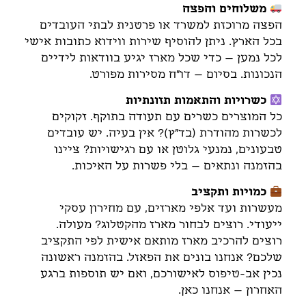
משלוחים והפצה
הפצה מרוכזת למשרד או פרטנית לבתי העובדים
בכל הארץ. ניתן להוסיף שירות ווידוא כתובות אישי
לכל נמען – כדי שכל מארז יגיע בוודאות לידיים
הנכונות. בסיום – דו"ח מסירות מפורט.
כשרויות והתאמות תזונתיות
כל המוצרים כשרים עם תעודה בתוקף. זקוקים
לכשרות מהודרת (בד"ץ)? אין בעיה. יש עובדים
טבעונים, נמנעי גלוטן או עם רגישויות? ציינו
בהזמנה ונתאים – בלי פשרות על האיכות.
כמויות ותקציב
מעשרות ועד אלפי מארזים, עם מחירון עסקי
ייעודי. רוצים לבחור מארז מהקטלוג? מעולה.
רוצים להרכיב מארז מותאם אישית לפי התקציב
שלכם? אנחנו בונים את הפאזל. בהזמנה ראשונה
נכין אב-טיפוס לאישורכם, ואם יש תוספות ברגע
האחרון – אנחנו כאן.