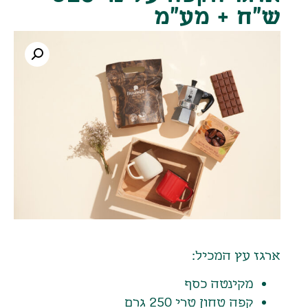
ש"ח + מע"מ
ארגז עץ המכיל:
מקינטה כסף
קפה טחון טרי 250 גרם