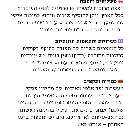
משלוחים והפצה
הפצה מרוכזת למשרד או פרטנית לבתי העובדים
בכל הארץ. ניתן להוסיף שירות ווידוא כתובות אישי
לכל נמען – כדי שכל מארז יגיע בוודאות לידיים
הנכונות. בסיום – דו"ח מסירות מפורט.
כשרויות והתאמות תזונתיות
כל המוצרים כשרים עם תעודה בתוקף. זקוקים
לכשרות מהודרת (בד"ץ)? אין בעיה. יש עובדים
טבעונים, נמנעי גלוטן או עם רגישויות? ציינו
בהזמנה ונתאים – בלי פשרות על האיכות.
כמויות ותקציב
מעשרות ועד אלפי מארזים, עם מחירון עסקי
ייעודי. רוצים לבחור מארז מהקטלוג? מעולה.
רוצים להרכיב מארז מותאם אישית לפי התקציב
שלכם? אנחנו בונים את הפאזל. בהזמנה ראשונה
נכין אב-טיפוס לאישורכם, ואם יש תוספות ברגע
האחרון – אנחנו כאן.