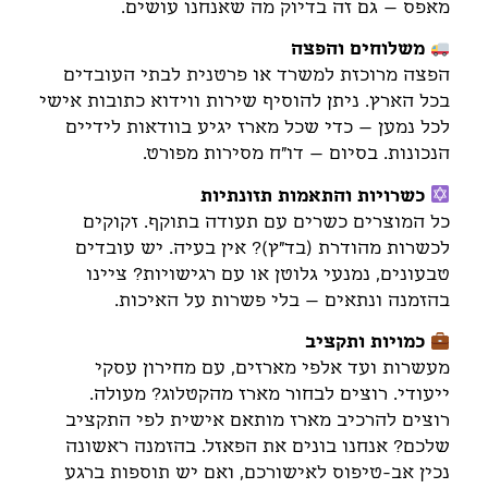
מאפס – גם זה בדיוק מה שאנחנו עושים.
משלוחים והפצה
הפצה מרוכזת למשרד או פרטנית לבתי העובדים
בכל הארץ. ניתן להוסיף שירות ווידוא כתובות אישי
לכל נמען – כדי שכל מארז יגיע בוודאות לידיים
הנכונות. בסיום – דו"ח מסירות מפורט.
כשרויות והתאמות תזונתיות
כל המוצרים כשרים עם תעודה בתוקף. זקוקים
לכשרות מהודרת (בד"ץ)? אין בעיה. יש עובדים
טבעונים, נמנעי גלוטן או עם רגישויות? ציינו
בהזמנה ונתאים – בלי פשרות על האיכות.
כמויות ותקציב
מעשרות ועד אלפי מארזים, עם מחירון עסקי
ייעודי. רוצים לבחור מארז מהקטלוג? מעולה.
רוצים להרכיב מארז מותאם אישית לפי התקציב
שלכם? אנחנו בונים את הפאזל. בהזמנה ראשונה
נכין אב-טיפוס לאישורכם, ואם יש תוספות ברגע