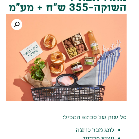
השוקה-355 ש"ח + מע"מ
סל שוק של סבתא המכיל:
לונג מבד כותנה
עציץ פרחוני