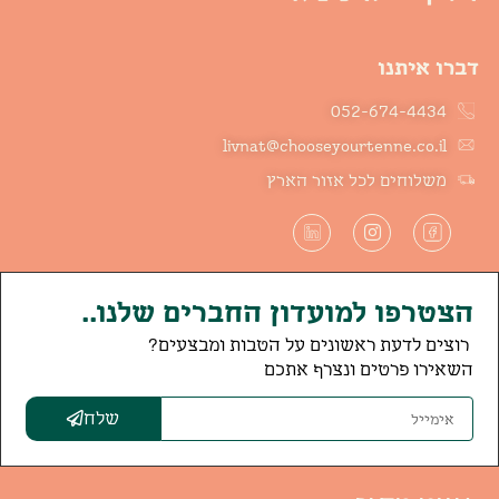
דברו איתנו
052-674-4434
livnat@chooseyourtenne.co.il
משלוחים לכל אזור הארץ
הצטרפו למועדון החברים שלנו..
רוצים לדעת ראשונים על הטבות ומבצעים?
השאירו פרטים ונצרף אתכם
שלח