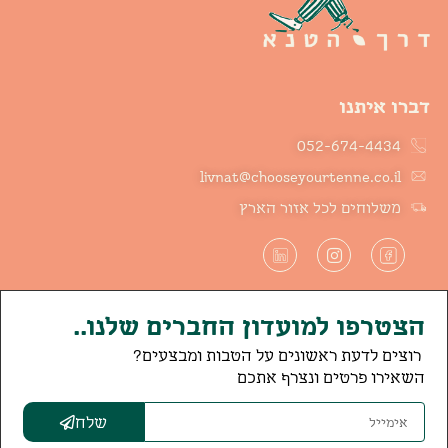
דברו איתנו
052-674-4434
livnat@chooseyourtenne.co.il
משלוחים לכל אזור הארץ
הצטרפו למועדון החברים שלנו..
רוצים לדעת ראשונים על הטבות ומבצעים?
השאירו פרטים ונצרף אתכם
שלח