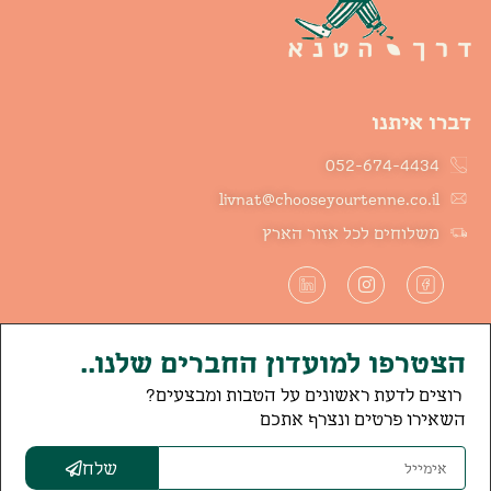
דברו איתנו
052-674-4434
livnat@chooseyourtenne.co.il
משלוחים לכל אזור הארץ
הצטרפו למועדון החברים שלנו..
רוצים לדעת ראשונים על הטבות ומבצעים?
השאירו פרטים ונצרף אתכם
שלח