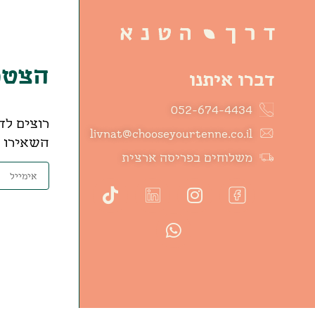
הצטרפ
דברו איתנו
052-674-4434
רוצים לד
livnat@chooseyourtenne.co.il
השאירו פ
משלוחים בפריסה ארצית