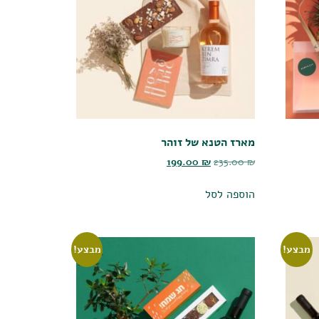
מארז הטנא של זוהר
199.00
₪
235.00
₪
הוספה לסל
מבצע!
מבצע!