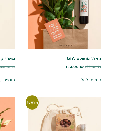
מארז מושלם לחג!
מארז קח
199.00
₪
159.00
₪
165.00
₪
הוספה לסל
הוספה ל
מבצע!