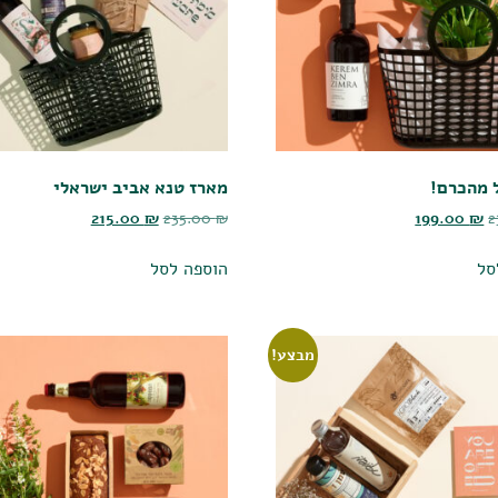
 מהכרם!
מארז טנא אביב ישראלי
215.00
₪
235.00
₪
199.00
₪
2
סל
הוספה לסל
מבצע!