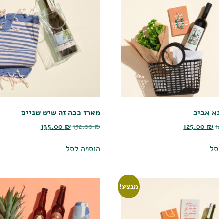
א אביב
מארז ככה זה שיש שניים
135.00
₪
152.00
₪
125.00
₪
סל
הוספה לסל
מבצע!