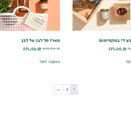
ע לי במקסימום
מארז סל לבן על לבן
275.00
₪
305.00
₪
275.00
₪
3
סל
הוספה לסל
←
2
1