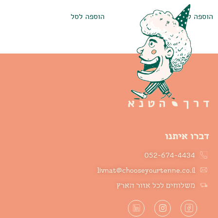
הוספה לסל
הוספה לסל
דברו איתנו
052-674-4434
livnat@chooseyourtenne.co.il
משלוחים לכל אזור הארץ