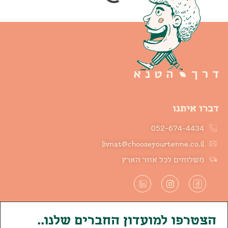
מארז השק של ישראל-175
מארז קחי לך תפוזים
ש"ח + מע"מ
ותפוחים-185 ש"ח + מע"מ
185.00
₪
175.00
₪
הוספה לסל
הוספה לסל