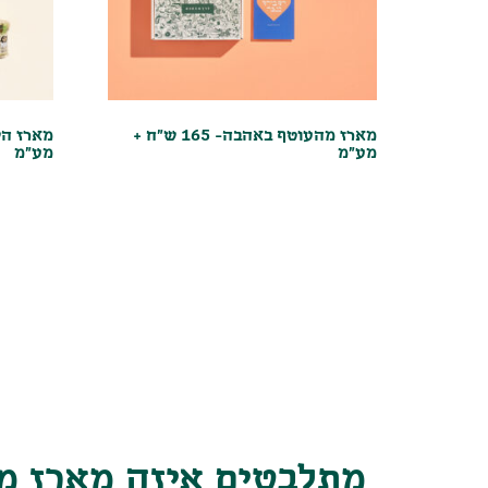
מארז מהעוטף באהבה- 165 ש"ח +
מע"מ
מע"מ
מתלבטים איזה מארז מת