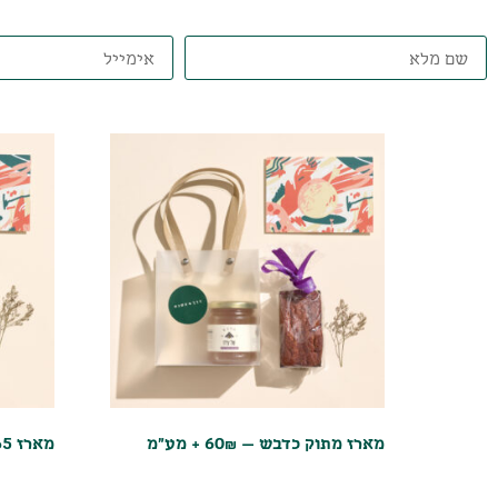
מארז מתוק כדבש – 60₪ + מע״מ
מארז You Are Gifted Box-65 ש"ח