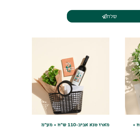
שלח
 לחג- 100 ש"ח +
מארז טנא אביב-110 ש"ח + מע"מ