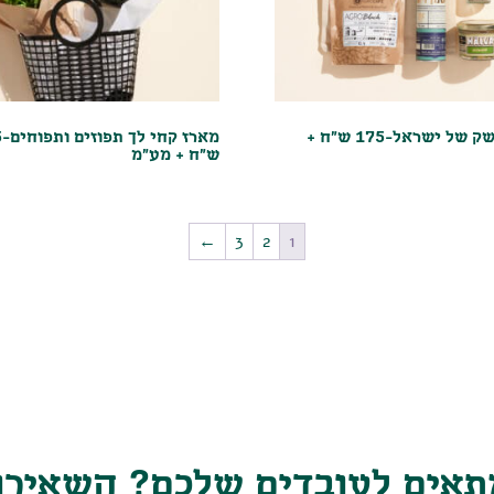
מארז השק של ישראל-175 ש"ח +
מאר
ש"ח + מע"מ
←
3
2
1
אים לעובדים שלכם? השאירו פ