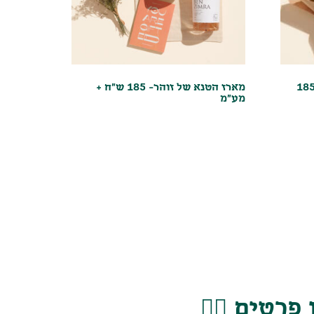
ז קחי לך תפוזים ותפוחים-185
מארז הטנא של זוהר- 185 ש"ח +
מע"מ
רטים 👇🏽