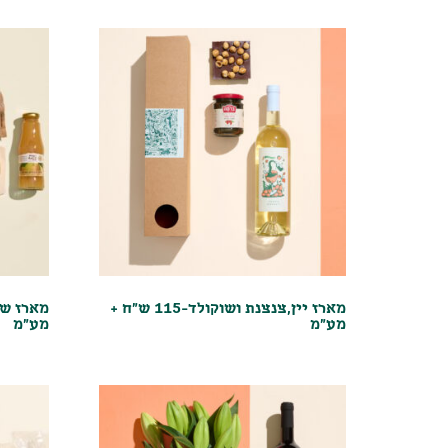
מארז יין,צנצנת ושוקולד-115 ש"ח +
מע"מ
מע"מ