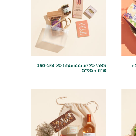
155 ש"ח +
מארז שקית ההפתעות של איב-160
ש"ח + מע"מ