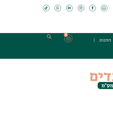
0
החנות
דים
 מע"מ