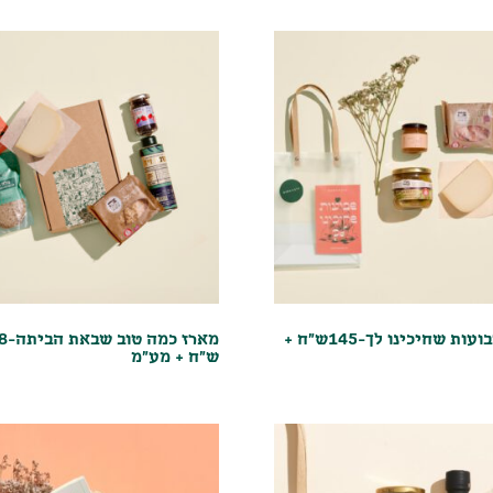
מארז שבועות שחיכינו לך-145ש"ח +
מארז כמ
ש"ח + מע"מ