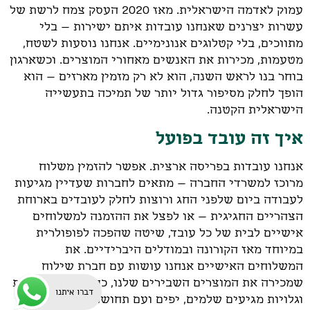
עמוק לאדמה הישראלית. מאז 2020 העסק צמח לרשת של
עשרות יצרנים שאנחנו עובדות איתם ישירות – בלי
מתווכים, בלי קטלוגים אנונימיים. אנחנו נוסעות לשטח,
מטעמות, מכירות את האנשים מאחורי המוצרים. וכשארגון
בוחר בנו לראש השנה, הוא לא רק מזמין מארזים – הוא
הופך לחלק מסיפור גדול יותר של תמיכה בתעשייה
הישראלית הקטנה.
איך זה עובד בפועל
אנחנו עובדות בפריסה ארצית. אפשר להזמין משלוח
מרוכז למשרדי החברה – מתאים לחברות שעדיין מגיעות
לעבודה ביום שלפני החג ורוצות לחלק לעובדים בארוחת
הצהריים החגיגית – או לפצל את ההזמנה למשלוחים
אישיים לבית של כל עובד, שיטה שהפכה לפופולרית
במיוחד מאז הקורונה ובמודלים היברידיים. את
המשלוחים האישיים אנחנו עושות עם חברת שילוח
שמכירה את המוצרים השבירים שלנו, כך שיינות, צנצנות
דברו איתנו
וגלויות מגיעים שלמים, יפים ועם תחושה של חבילה