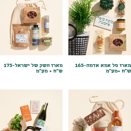
מארז סל אמא אדמה-165
מארז השק של ישראל-175
ש"ח +מע"מ
ש"ח + מע"מ