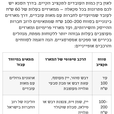
לאזן בין כמות העובדים לתקציב הקיים. בדרך הטנא יש
לכם פתרונות בכל סקאלה – ממארזים בעלות של 60 ש"ח
לעובד שמיועדים לחברות עם מאות עובדים, דרך מארזים
בינוניים בטווח 100-200 ש"ח שמתאימים לרוב חברות
ההייטק והשירותים, ועד מארזי פרימיום ומארזים
מעוצבים בעלות גבוהה יותר ללקוחות מפתח, מנהלים
בכירים או ספקים אסטרטגיים. הנה דוגמה לטווחים
והרכבים אופייניים:
טווח
הרכב טיפוסי של המארז
מתאים במיוחד
תקציב
עבור
עד
דבש טהור, יין מעוטף,
ארגונים גדולים
100
עוגת דבש או סבון טבעי
עם מאות
ש"ח
וגלויה מעוצבת
עובדים
100-
יין, שמן זית, צנצנת דבש או
הליבה של רוב
200
סילאן, טבלת שוקולד
החברות בישראל
ש"ח
וגלויה