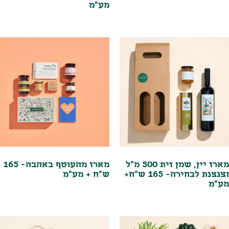
מע"מ
מארז יין, שמן זית 500 מ"ל
מארז מהעוטף באהבה- 165
וצנצנת לבחירה- 165 ש"ח+
ש"ח + מע"מ
מע"מ