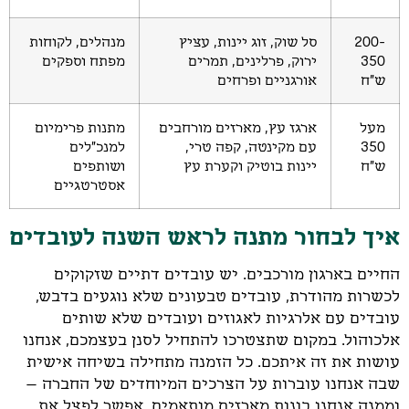
200-
סל שוק, זוג יינות, עציץ
מנהלים, לקוחות
350
ירוק, פרלינים, תמרים
מפתח וספקים
ש"ח
אורגניים ופרחים
מעל
ארגז עץ, מארזים מורחבים
מתנות פרימיום
350
עם מקינטה, קפה טרי,
למנכ"לים
ש"ח
יינות בוטיק וקערת עץ
ושותפים
אסטרטגיים
איך לבחור מתנה לראש השנה לעובדים
החיים בארגון מורכבים. יש עובדים דתיים שזקוקים
לכשרות מהודרת, עובדים טבעונים שלא נוגעים בדבש,
עובדים עם אלרגיות לאגוזים ועובדים שלא שותים
אלכוהול. במקום שתצטרכו להתחיל לסנן בעצמכם, אנחנו
עושות את זה איתכם. כל הזמנה מתחילה בשיחה אישית
שבה אנחנו עוברות על הצרכים המיוחדים של החברה –
וממנה אנחנו בונות מארזים מותאמים. אפשר לפצל את