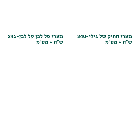
מארז התיק של גילי-240
מארז סל לבן על לבן-245
ש"ח + מע"מ
ש"ח + מע"מ