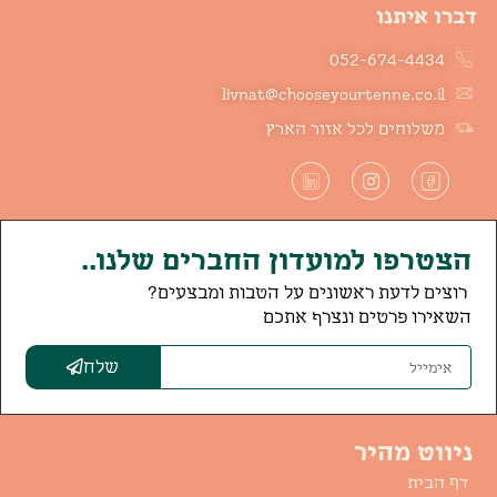
דברו איתנו
052-674-4434
livnat@chooseyourtenne.co.il
משלוחים לכל אזור הארץ
הצטרפו למועדון החברים שלנו..
רוצים לדעת ראשונים על הטבות ומבצעים?
השאירו פרטים ונצרף אתכם
שלח
ניווט מהיר
דף הבית