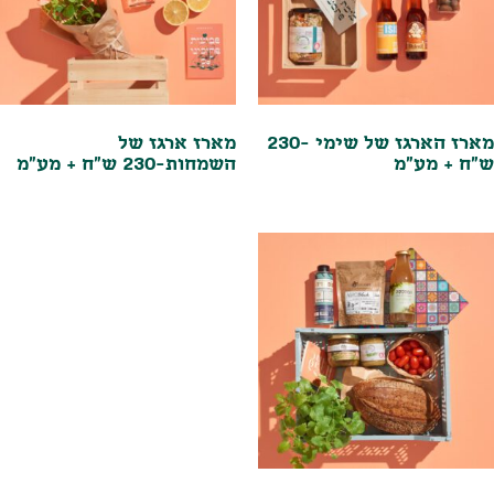
מארז הארגז של שימי -230
מארז ארגז של
ש"ח + מע"מ
השמחות-230 ש"ח + מע"מ