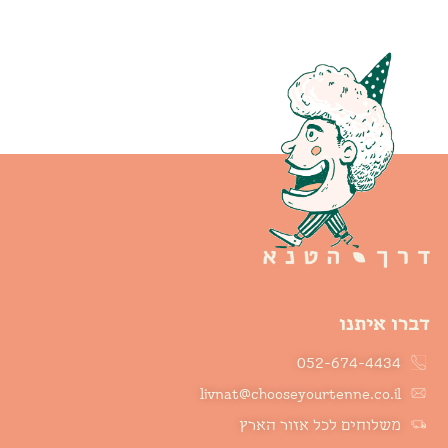
דברו איתנו
052-674-4434
livnat@chooseyourtenne.co.il
משלוחים לכל אזור הארץ